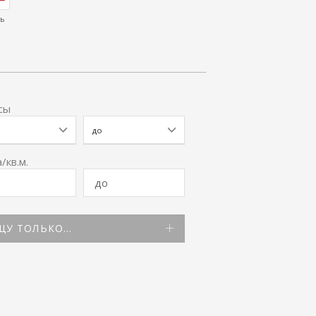
ть
сы
/кв.м.
У ТОЛЬКО...