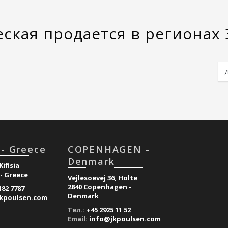
ская продается в регионах
- Greece
COPENHAGEN -
Denmark
Kifisia
 - Greece
Vejlesoevej 36, Holte
2840 Copenhagen -
182 7787
Denmark
kpoulsen.com
Тел.:
+45 2925 11 52
Email:
info@jkpoulsen.com