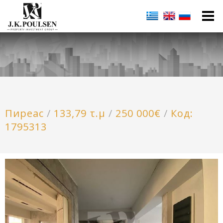
Пиреас
/
133,79 τ.μ
/
250 000€
/
Код:
1795313