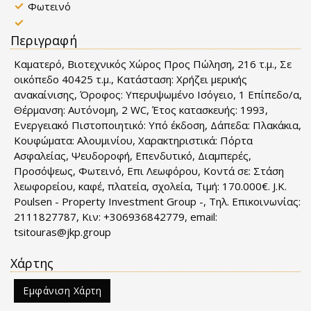
Φωτεινό
Περιγραφή
Καματερό, Βιοτεχνικός Χώρος Προς Πώληση, 216 τ.μ., Σε
οικόπεδο 40425 τ.μ., Κατάσταση: Χρήζει μερικής
ανακαίνισης, Όροφος: Υπερυψωμένο Ισόγειο, 1 Επίπεδο/α,
Θέρμανση: Αυτόνομη, 2 WC, Έτος κατασκευής: 1993,
Ενεργειακό Πιστοποιητικό: Υπό έκδοση, Δάπεδα: Πλακάκια,
Kουφώματα: Αλουμινίου, Χαρακτηριστικά: Πόρτα
Ασφαλείας, Ψευδοροφή, Επενδυτικό, Διαμπερές,
Προσόψεως, Φωτεινό, Επι Λεωφόρου, Κοντά σε: Στάση
λεωφορείου, καφέ, πλατεία, σχολεία, Τιμή: 170.000€. J.K.
Poulsen - Property Investment Group -, Τηλ. Επικοινωνίας:
2111827787, Κιν: +306936842779, email:
tsitouras@jkp.group
Χάρτης
Εμφάνιση Χάρτη