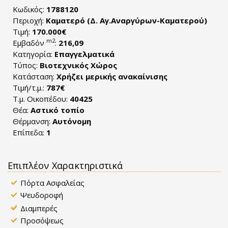
Κωδικός:
1788120
Περιοχή:
Καματερό (Δ. Αγ.Αναργύρων-Καματερού)
Τιμή:
170.000€
m2
Εμβαδόν
:
216,09
Κατηγορία:
Επαγγελματικά
Τύπος:
Βιοτεχνικός Χώρος
Κατάσταση:
Χρήζει μερικής ανακαίνισης
Τιμή/τ.μ.:
787€
Τ.μ. Οικοπέδου:
40425
Θέα:
Αστικό τοπίο
Θέρμανση:
Αυτόνομη
Επίπεδα:
1
Επιπλέον Χαρακτηριστικά
Πόρτα Ασφαλείας
Ψευδοροφή
Διαμπερές
Προσόψεως