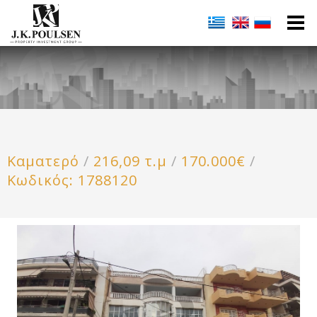
Καματερό
/
216,09 τ.μ
/
170.000€
/
Κωδικός: 1788120