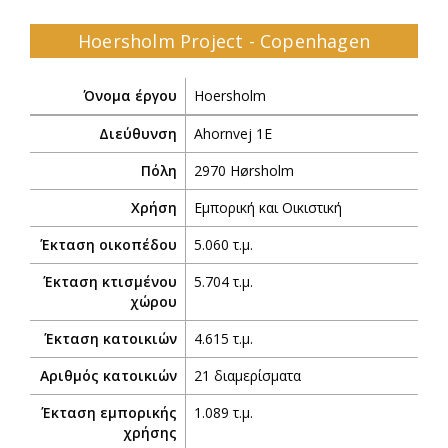
Hoersholm Project - Copenhagen
Όνομα έργου
Hoersholm
Διεύθυνση
Ahornvej 1E
Πόλη
2970 Hørsholm
Χρήση
Εμπορική και Οικιστική
Έκταση οικοπέδου
5.060 τ.μ.
Έκταση κτισμένου
5.704 τ.μ.
χώρου
Έκταση κατοικιών
4.615 τ.μ.
Αριθμός κατοικιών
21 διαμερίσματα
Έκταση εμπορικής
1.089 τ.μ.
χρήσης