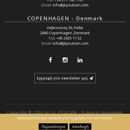
Email:
info@jkpoulsen.com
COPENHAGEN - Denmark
Vejlesoevej 36, Holte
2840 Copenhagen, Denmark
Τηλ:
+45 2925 11 52
Email:
info@jkpoulsen.com
Εγγραφή στο newsletter μας
Copyright © 2026 by J.K. POULSEN – Property Investment
Group –
Χρησιμοποιούμε cookies για τη χρήση του ιστότοπου.
Όροι χρήσης και Πολιτική Απορρήτου
Περισσότερα
Αποδοχή
Powered by
Fortunet Hellas
|
e-agents technology