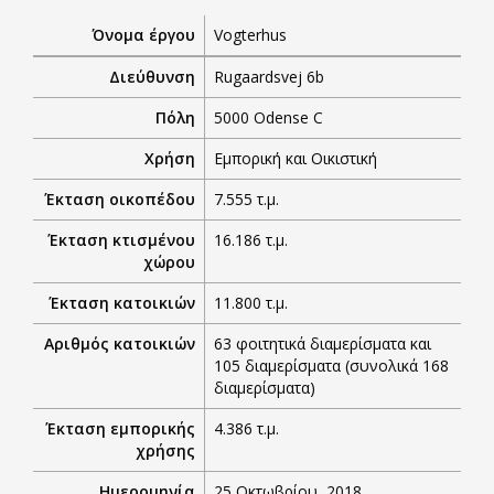
Όνομα έργου
Vogterhus
Διεύθυνση
Rugaardsvej 6b
Πόλη
5000 Odense C
Χρήση
Εμπορική και Οικιστική
Έκταση οικοπέδου
7.555 τ.μ.
Έκταση κτισμένου
16.186 τ.μ.
χώρου
Έκταση κατοικιών
11.800 τ.μ.
Αριθμός κατοικιών
63 φοιτητικά διαμερίσματα και
105 διαμερίσματα (συνολικά 168
διαμερίσματα)
Έκταση εμπορικής
4.386 τ.μ.
χρήσης
Ημερομηνία
25 Οκτωβρίου, 2018