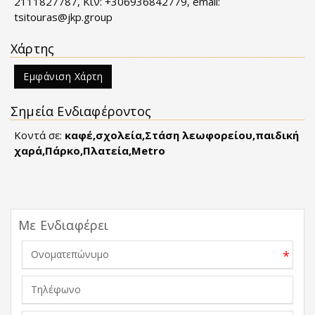
2111827787, Κιν: +306936842779, email:
tsitouras@jkp.group
Χάρτης
Εμφάνιση Χάρτη
Σημεία Ενδιαφέροντος
Κοντά σε:
καφέ,σχολεία,Στάση λεωφορείου,παιδική
χαρά,Πάρκο,Πλατεία,Metro
Με Ενδιαφέρει
*