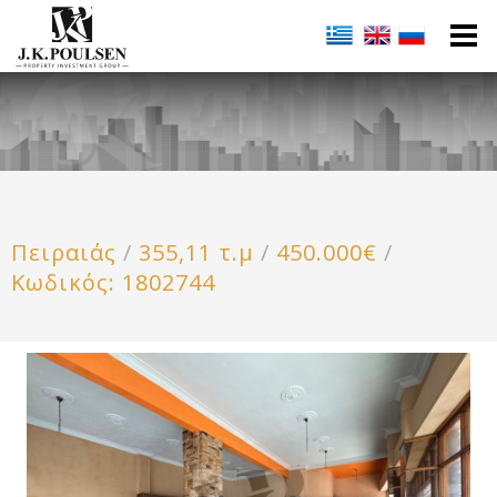
Πειραιάς
/
355,11 τ.μ
/
450.000€
/
Κωδικός: 1802744