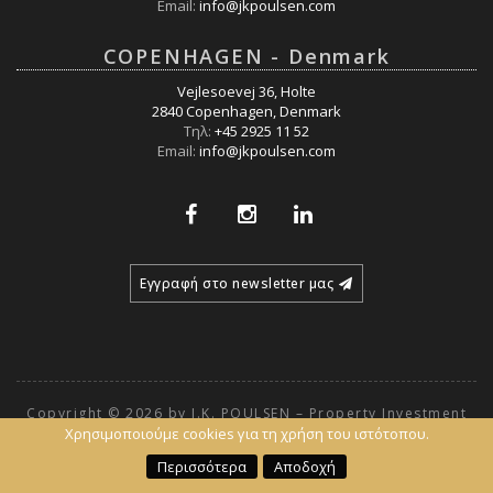
Email:
info@jkpoulsen.com
COPENHAGEN - Denmark
Vejlesoevej 36, Holte
2840 Copenhagen, Denmark
Τηλ:
+45 2925 11 52
Email:
info@jkpoulsen.com
Εγγραφή στο newsletter μας
Copyright © 2026 by J.K. POULSEN – Property Investment
Group –
Χρησιμοποιούμε cookies για τη χρήση του ιστότοπου.
Όροι χρήσης και Πολιτική Απορρήτου
Περισσότερα
Αποδοχή
Powered by
Fortunet Hellas
|
e-agents technology