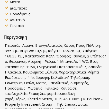
Metro
Διαμπερές
Προσόψεως
Φωτεινό
Γωνιακό
Περιγραφή
Πειραιάς, Λιμάνι, Επαγγελματικός Χώρος Προς Πώληση,
355 τ.μ., Βιτρίνα: 14,9 μ., Ισόγειο: 186,78 τ.μ., Υπόγειο:
168,33 τ.μ., Κατάσταση: Καλή, Όροφος: Ισόγειο, 2 Επίπεδο/
α, Θέρμανση: Ατομική - Ρεύμα, 1 Μπάνιο/α, 1 WC, Έτος
κατασκευής: 1956, Ενεργειακό Πιστοποιητικό: Ζ, Δάπεδα:
Πλακάκια, Kουφώματα: Ξύλινα, Χαρακτηριστικά: Ράμπα
Εκφόρτωσης, Ψευδοροφή, Καλωδιακή Τηλεόραση,
Εσωτερική Σκάλα, Metro, Επενδυτικό, Διαμπερές,
Προσόψεως, Φωτεινό, Γωνιακό, Κοντά σε:
καφέ,σχολεία,Στάση λεωφορείου,παιδική
χαρά,Πάρκο,Πλατεία,Metro, Τιμή: 450.000€. J.K. Poulsen -
Property Investment Group -, Τηλ. Επικοινωνίας: