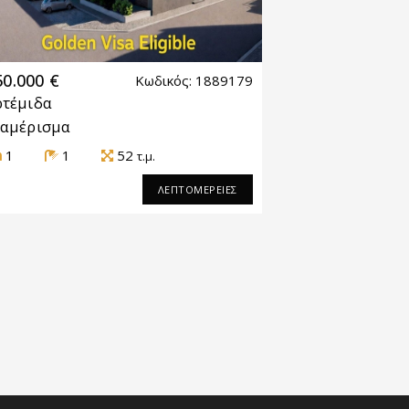
50.000 €
Κωδικός: 1889179
ρτέμιδα
ιαμέρισμα
1
1
52
τ.μ.
ΛΕΠΤΟΜΕΡΕΙΕΣ