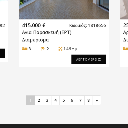
415.000 €
2
992
Κωδικός: 1818656
Αγία Παρασκευή
(ΕΡΤ)
Α
Διαμέρισμα
Δ
3
2
146
τ.μ.
Σ
ΛΕΠΤΟΜΕΡΕΙΕΣ
1
2
3
4
5
6
7
8
»