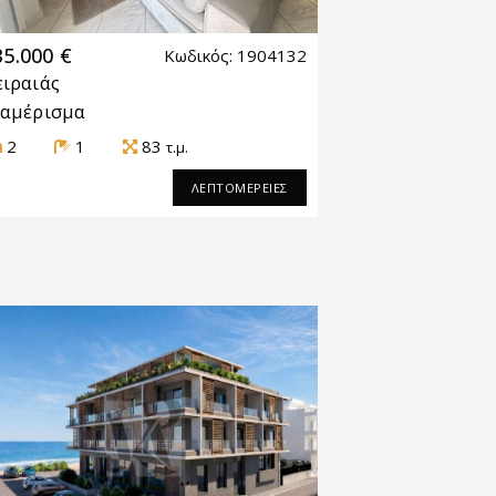
35.000 €
Κωδικός: 1904132
ειραιάς
ιαμέρισμα
2
1
83
τ.μ.
ΛΕΠΤΟΜΕΡΕΙΕΣ