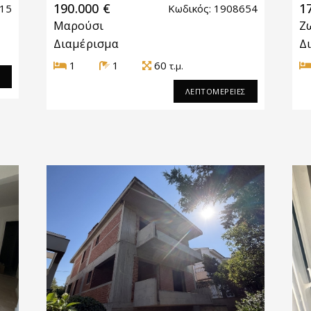
190.000 €
1
015
Κωδικός: 1908654
Μαρούσι
Ζ
Διαμέρισμα
Δ
1
1
60
τ.μ.
Σ
ΛΕΠΤΟΜΕΡΕΙΕΣ