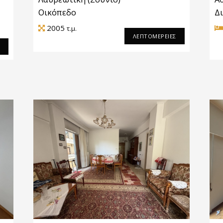
Οικόπεδο
Δ
2005
τ.μ.
ΛΕΠΤΟΜΕΡΕΙΕΣ
Σ