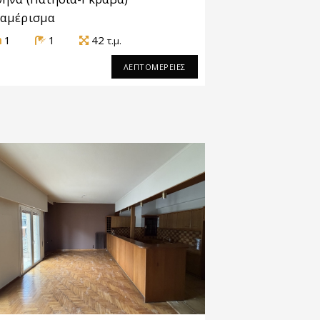
ιαμέρισμα
1
1
42
τ.μ.
ΛΕΠΤΟΜΕΡΕΙΕΣ