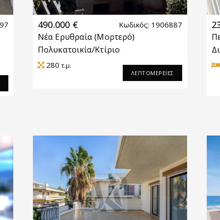
490.000 €
2
997
Κωδικός: 1906887
Νέα Ερυθραία
(Μορτερό)
Π
Πολυκατοικία/Κτίριο
Δ
280
τ.μ.
ΛΕΠΤΟΜΕΡΕΙΕΣ
Σ