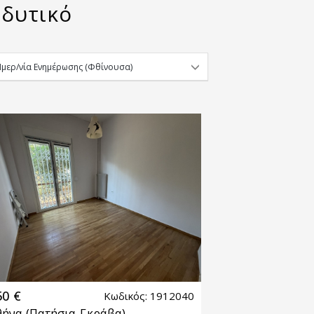
νδυτικό
50 €
Κωδικός: 1912040
θήνα
(Πατήσια-Γκράβα)