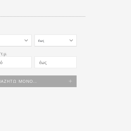
τ.μ.
ΑΖΗΤΩ ΜΟΝΟ...