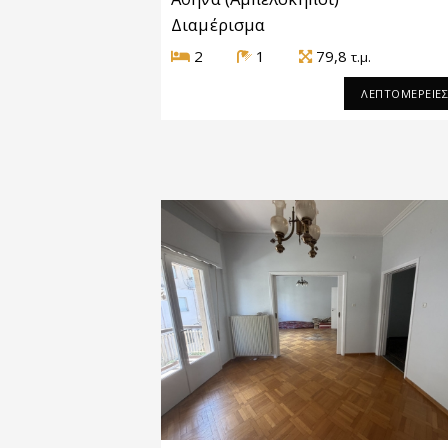
Διαμέρισμα
2
1
79,8
τ.μ.
ΛΕΠΤΟΜΕΡΕΙΕ