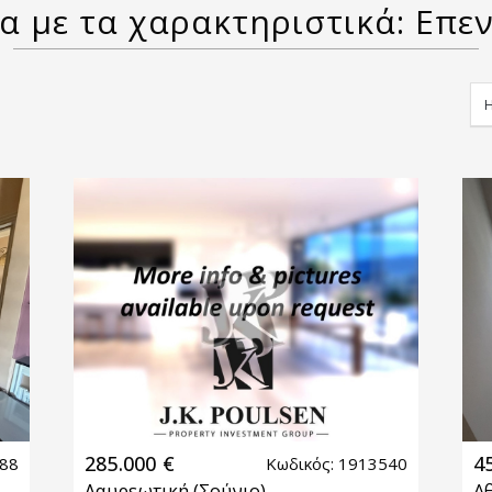
α με τα χαρακτηριστικά: Επε
285.000 €
4
688
Κωδικός: 1913540
Λαυρεωτική
(Σούνιο)
Α