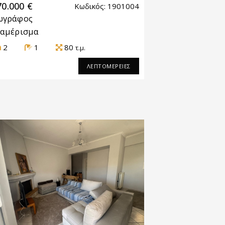
70.000 €
Κωδικός: 1901004
ωγράφος
ιαμέρισμα
2
1
80
τ.μ.
ΛΕΠΤΟΜΕΡΕΙΕΣ